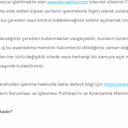
mızca işletilmekte olan
www.akmakina.com
internet sitesinin (
ile elde edilen kişisel verilerin işlenmesine ilişkin olarak sizl
bu çerezleri nasıl kontrol edebileceğinizi sizlere açıklamak ist
andığımız çerezleri kullanmaktan vazgeçebilir, bunların türleri
la iş bu aydınlatma metninin hükümlerini dilediğimiz zaman deği
lan her türlü değişiklik sitede veya herhangi bir kamuya açık
aşında bulabilirsiniz.
 tarafından işlenme hakkında daha detaylı bilgi için
https://ww
lerin Korunması ve İşlenmesi Politikası’nı ve Aydınlatma Metnin
tadır?