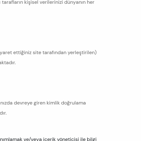
 tarafların kişisel verilerinizi dünyanın her
aret ettiğiniz site tarafından yerleştirilen)
aktadır.
ğınızda devreye giren kimlik doğrulama
ır.
nımlamak ve/veya içerik yöneticisi ile bilgi