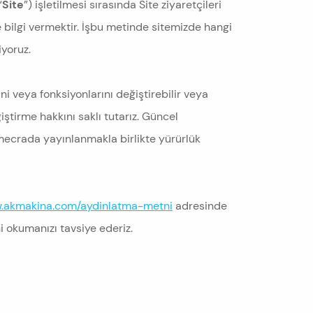
“
Site
”) işletilmesi sırasında Site ziyaretçileri
ere bilgi vermektir. İşbu metinde sitemizde hangi
iyoruz.
ni veya fonksiyonlarını değiştirebilir veya
ştirme hakkını saklı tutarız. Güncel
 mecrada yayınlanmakla birlikte yürürlük
w.akmakina.com/aydinlatma-metni
adresinde
i okumanızı tavsiye ederiz.