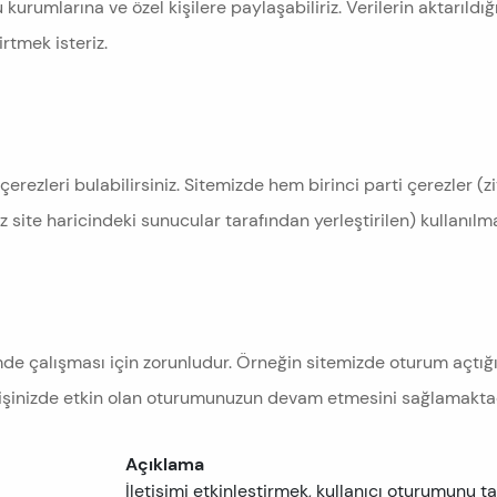
urumlarına ve özel kişilere paylaşabiliriz. Verilerin aktarıldığı
rtmek isteriz.
erezleri bulabilirsiniz. Sitemizde hem birinci parti çerezler (ziy
z site haricindeki sunucular tarafından yerleştirilen) kullanılm
çimde çalışması için zorunludur. Örneğin sitemizde oturum açtı
eçişinizde etkin olan oturumunuzun devam etmesini sağlamaktad
Açıklama
İletişimi etkinleştirmek, kullanıcı oturumunu ta