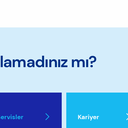
ulamadınız mı?
ervisler
Kariyer